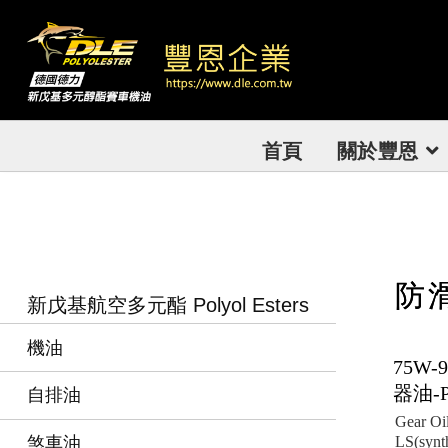
首頁
關於豐恩
防
新戊基航空多元酯 Polyol Esters
機油
75W-
器油-P
自排油
Gear O
煞車油
LS(s