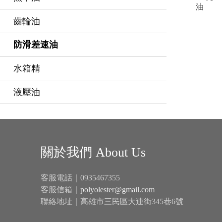
油
齒輪油
防滑差速油
水箱精
液壓油
關於我們 About Us
客服電話｜0935467355
客服信箱｜
polyolester@gmail.com
聯絡地址｜高雄市三民區大連街345巷6號